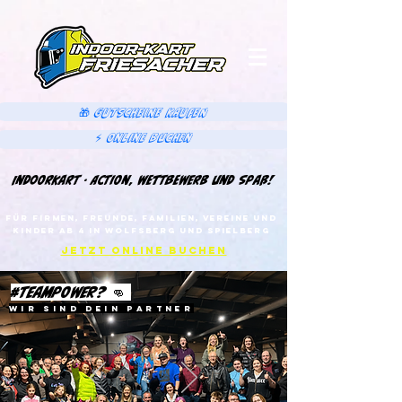
🎁 GUTSCHEINE KAUFEN
⚡ Online Buchen
IndoorKart - Action, Wettbewerb und Spaß!
Für Firmen, Freunde, Familien, Vereine UND
KINDER ab 4 In wolfsberg und spielberg
JETZT ONLINE BUCHEN
#TEAMPOWER? 👊
WIR SIND DEIN PARTNER