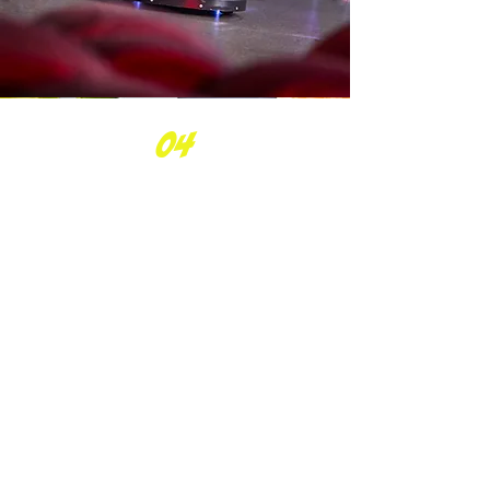
04
kinder go Kart
Kindergeburtstage voller
Spaß, Action und sicherem
Fahrspaß.
Mit unseren Kinderkart
führerscheinen sammeln
Kinder ab 4 Jahren erste
Erfahrungen im Go Kart
Gemeinsame Fahrten mit
Freunden oder der familie